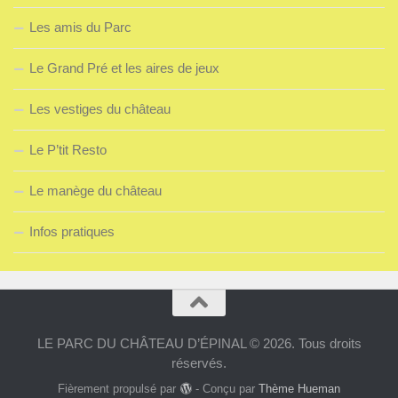
Les amis du Parc
Le Grand Pré et les aires de jeux
Les vestiges du château
Le P’tit Resto
Le manège du château
Infos pratiques
LE PARC DU CHÂTEAU D’ÉPINAL © 2026. Tous droits
réservés.
Fièrement propulsé par
- Conçu par
Thème Hueman