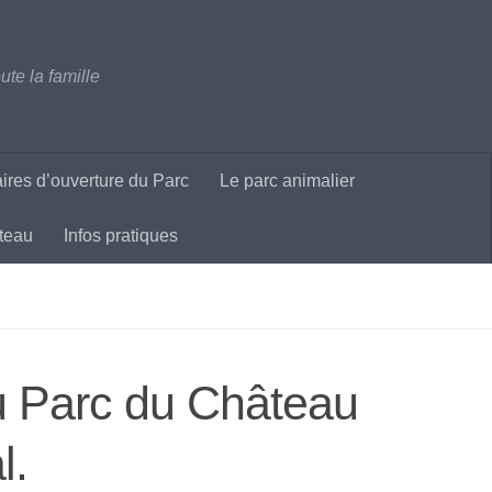
ute la famille
ires d’ouverture du Parc
Le parc animalier
teau
Infos pratiques
du Parc du Château
l.