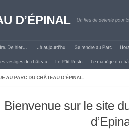
U D’ÉPINAL
Un lieu de detente pour to
ire. De hier…
…à aujourd’hui
Se rendre au Parc
Hora
es vestiges du château
Le P’tit Resto
Le manège du châ
E AU PARC DU CHÂTEAU D’ÉPINAL.
Bienvenue sur le site 
d’Epina