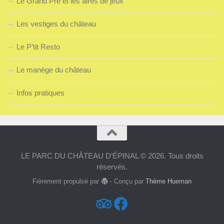
Le Grand Pré et les aires de jeux
Les vestiges du château
Le P’tit Resto
Le manège du château
Infos pratiques
LE PARC DU CHÂTEAU D’ÉPINAL © 2026. Tous droits
réservés.
Fièrement propulsé par
- Conçu par
Thème Hueman